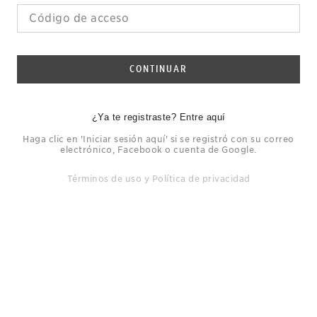
CONTINUAR
¿Ya te registraste? Entre aquí
Haga clic en 'Iniciar sesión aquí' si se registró con su correo
electrónico, Facebook o cuenta de Google.
Términos de uso
y
Política de privacidad